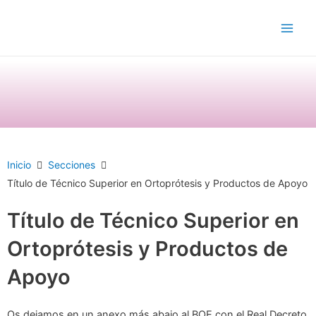
Ir
Main
al
Men
contenido
Inicio
Secciones
Título de Técnico Superior en Ortoprótesis y Productos de Apoyo
Título de Técnico Superior en
Ortoprótesis y Productos de
Apoyo
Os dejamos en un anexo más abajo al BOE con el Real Decreto