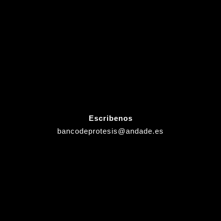
Escribenos
bancodeprotesis@andade.es