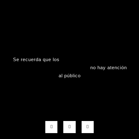
Se recuerda que los
Viernes (tardes), Sábados,
Domingos y Fiestas nacionales
no hay atención
al público
F
T
G
a
w
o
c
i
o
e
t
g