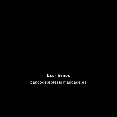
Escribenos
bancodeprotesis@andade.es