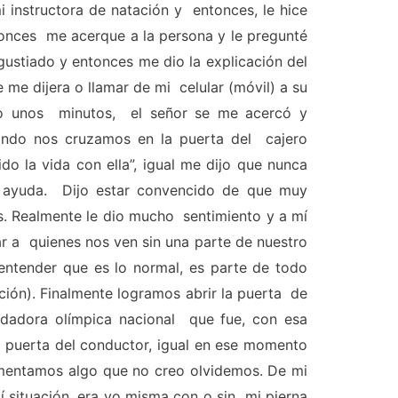
i instructora de natación y entonces, le hice
onces me acerque a la persona y le pregunté
gustiado y entonces me dio la explicación del
de me dijera o llamar de mi celular (móvil) a su
ndo unos minutos, el señor se me acercó y
ndo nos cruzamos en la puerta del cajero
 la vida con ella”, igual me dijo que nunca
e ayuda. Dijo estar convencido de que muy
nas. Realmente le dio mucho sentimiento y a mí
r a quienes nos ven sin una parte de nuestro
ntender que es lo normal, es parte de todo
ción). Finalmente logramos abrir la puerta de
adadora olímpica nacional que fue, con esa
la puerta del conductor, igual en ese momento
rimentamos algo que no creo olvidemos. De mi
í situación, era yo misma con o sin mi pierna