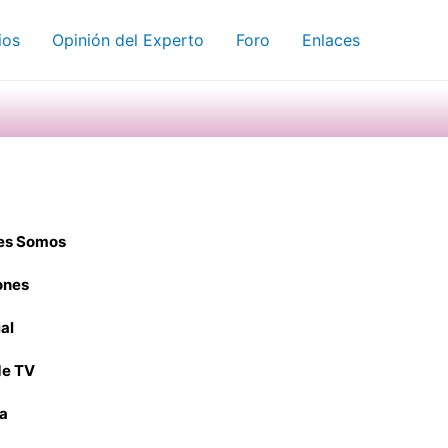
ios
Opinión del Experto
Foro
Enlaces
es Somos
ones
ial
e TV
ta