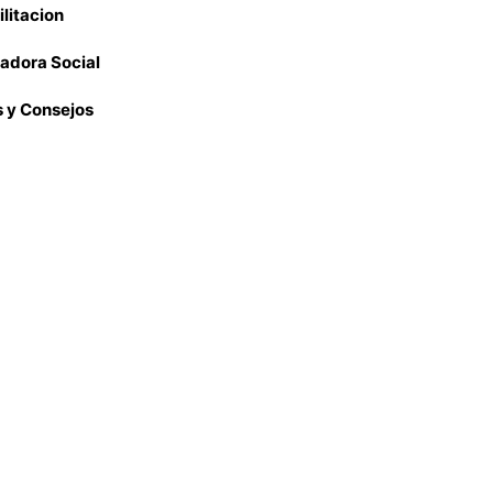
litacion
adora Social
 y Consejos