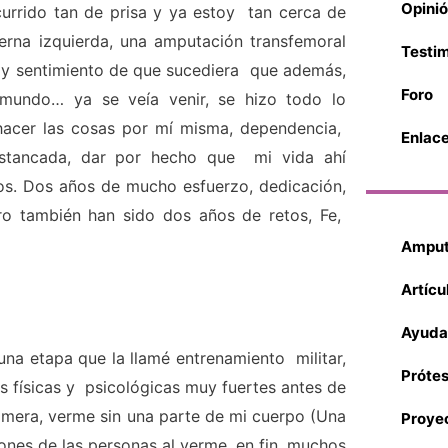
Opinió
urrido tan de prisa y ya estoy tan cerca de
rna izquierda, una amputación transfemoral
Testi
do y sentimiento de que sucediera que además,
Foro
mundo… ya se veía venir, se hizo todo lo
hacer las cosas por mí misma, dependencia,
Enlac
 estancada, dar por hecho que mi vida ahí
os. Dos años de mucho esfuerzo, dedicación,
ro también han sido dos años de retos, Fe,
Amput
Artíc
Ayuda
a etapa que la llamé entrenamiento militar,
Prótes
s físicas y psicológicas muy fuertes antes de
primera, verme sin una parte de mi cuerpo (Una
Proye
iones de las personas al verme, en fin, muchos