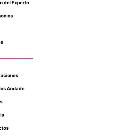
n del Experto
monios
es
aciones
ulos Andade
s
is
ctos