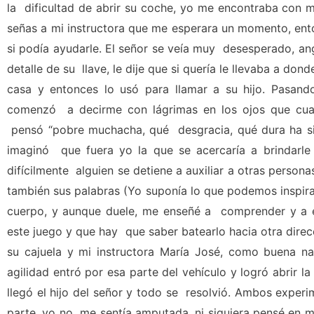
la dificultad de abrir su coche, yo me encontraba con m
señas a mi instructora que me esperara un momento, ent
si podía ayudarle. El señor se veía muy desesperado, an
detalle de su llave, le dije que si quería le llevaba a don
casa y entonces lo usó para llamar a su hijo. Pasa
comenzó a decirme con lágrimas en los ojos que cua
pensó “pobre muchacha, qué desgracia, qué dura ha sido
imaginó que fuera yo la que se acercaría a brindarl
difícilmente alguien se detiene a auxiliar a otras perso
también sus palabras (Yo suponía lo que podemos inspira
cuerpo, y aunque duele, me enseñé a comprender y a e
este juego y que hay que saber batearlo hacia otra direc
su cajuela y mi instructora María José, como buena n
agilidad entró por esa parte del vehículo y logró abrir 
llegó el hijo del señor y todo se resolvió. Ambos expe
parte, yo no me sentía amputada, ni siquiera pensé en m