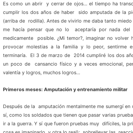
Es como un abrir y cerrar de ojos… el tiempo ha transc
cumplir los dos años de haber sido amputada de la pie
(arriba de rodilla). Antes de vivirlo me daba tanto mie
me hacía pensar que no lo aceptaría por nada del 
medicamente posible. ¿Mi temor?, imaginar no volver 
provocar molestias a la familia y lo peor, sentirme
terminaría. El 3 de marzo de 2014 cumpliré los dos añ
un poco de cansancio físico y a veces emocional, pe
valentía y logros, muchos logros…
Primeros meses: Amputación y entrenamiento militar
Después de la amputación mentalmente me sumergí en un
sí, como los soldados que tienen que pasar varias prueba
ir a la guerra. Y sí que fueron pruebas muy difíciles, la 
cosa es imaginarlo y otra lo real); sobrellevar las reacc