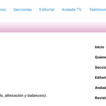
mos
Secciones
Editorial
Andade TV
Testimon
Inicio
Quien
Secci
Editor
Andad
s, alineación y balanceo).
Revis