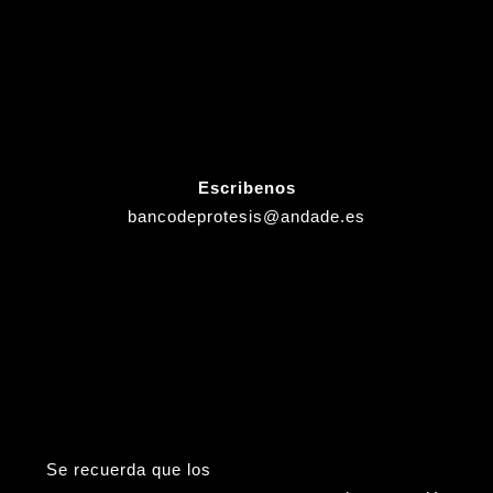
Escribenos
bancodeprotesis@andade.es
Se recuerda que los
Viernes (tardes), Sábados,