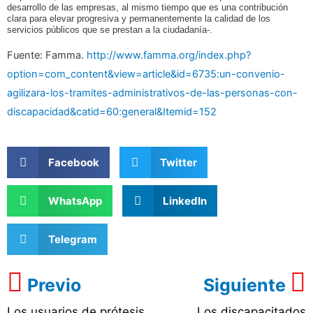
desarrollo de las empresas, al mismo tiempo que es una contribución
clara para elevar progresiva y permanentemente la calidad de los
servicios públicos que se prestan a la ciudadanía-.
Fuente: Famma.
http://www.famma.org/index.php?
option=com_content&view=article&id=6735:un-convenio-
agilizara-los-tramites-administrativos-de-las-personas-con-
discapacidad&catid=60:general&Itemid=152
Facebook
Twitter
WhatsApp
LinkedIn
Telegram
Previo
Siguiente
Los usuarios de prótesis
Los discapacitados