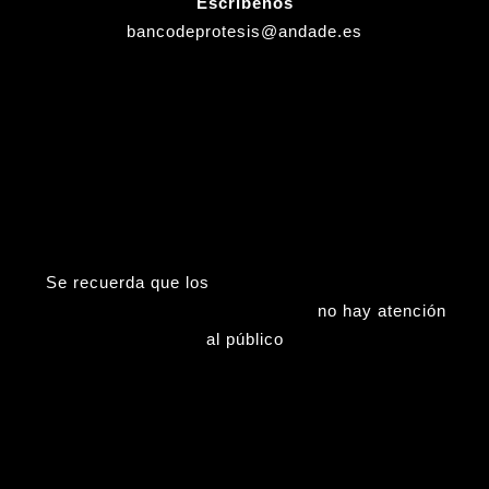
Escribenos
bancodeprotesis@andade.es
Se recuerda que los
Viernes (tardes), Sábados,
Domingos y Fiestas nacionales
no hay atención
al público