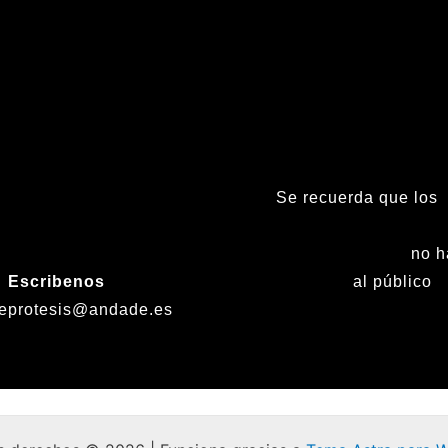
Se recuerda que los
(tardes), Sábados, D
Fiestas nacionales
no h
Escribenos
al público
eprotesis@andade.es