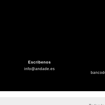
Escribenos
info@andade.es
bancod