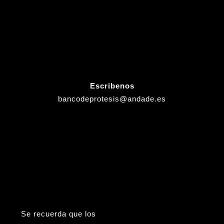
Escribenos
bancodeprotesis@andade.es
Se recuerda que los
Viernes (tardes), Sábados,