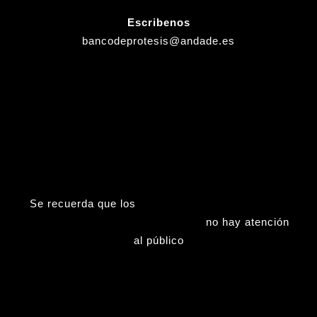
Escribenos
bancodeprotesis@andade.es
Se recuerda que los
Viernes (tardes), Sábados,
Domingos y Fiestas nacionales
no hay atención
al público