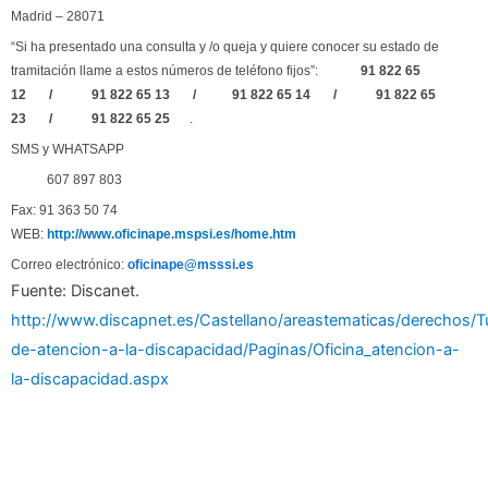
Madrid – 28071
“Si ha presentado una consulta y /o queja y quiere conocer su estado de
tramitación llame a estos números de teléfono fijos”:
91 822 65
12
/
91 822 65 13
/
91 822 65 14
/
91 822 65
23
/
91 822 65 25
.
SMS y WHATSAPP
607 897 803
Fax: 91 363 50 74
WEB:
http://www.oficinape.mspsi.es/home.htm
Correo electrónico:
oficinape@msssi.es
Fuente: Discanet.
http://www.discapnet.es/Castellano/areastematicas/derechos/
de-atencion-a-la-discapacidad/Paginas/Oficina_atencion-a-
la-discapacidad.aspx