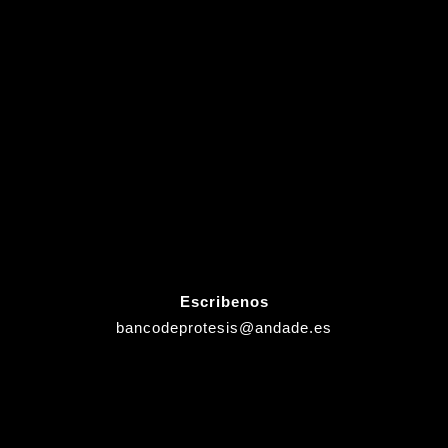
Escribenos
bancodeprotesis@andade.es