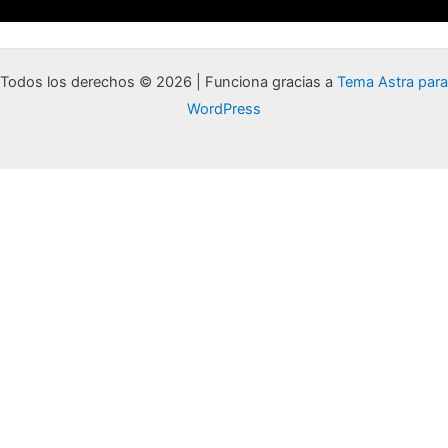
s
r
e
-
a
g
m
Todos los derechos © 2026 | Funciona gracias a
Tema Astra para
WordPress