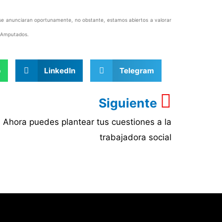
se anunciaran oportunamente, no obstante, estamos abiertos a valorar
s Amputados.
p
LinkedIn
Telegram
Siguiente
Ahora puedes plantear tus cuestiones a la
trabajadora social