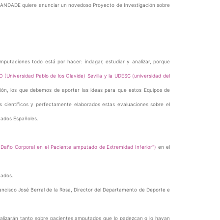
 ANDADE quiere anunciar un novedoso Proyecto de Investigación sobre
utaciones todo está por hacer: indagar, estudiar y analizar, porque
 (Universidad Pablo de los Olavide) Sevilla y la UDESC (universidad del
ión, los que debemos de aportar las ideas para que estos Equipos de
 científicos y perfectamente elaborados estas evaluaciones sobre el
tados Españoles.
l Daño Corporal en el Paciente amputado de Extremidad Inferior”)
en el
uados.
Francisco José Berral de la Rosa, Director del Departamento de Deporte e
ealizarán tanto sobre pacientes amputados que lo padezcan o lo hayan