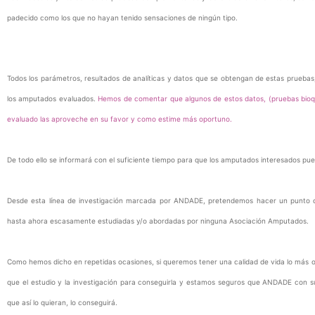
padecido como los que no hayan tenido sensaciones de ningún tipo.
Todos los parámetros, resultados de analíticas y datos que se obtengan de estas prueba
los amputados evaluados.
Hemos de comentar que algunos de estos datos, (pruebas bioqu
evaluado las aproveche en su favor y como estime más oportuno.
De todo ello se informará con el suficiente tiempo para que los amputados interesados pued
Desde esta línea de investigación marcada por ANDADE, pretendemos hacer un punto de 
hasta ahora escasamente estudiadas y/o abordadas por ninguna Asociación Amputados.
Como hemos dicho en repetidas ocasiones, si queremos tener una calidad de vida lo más o
que el estudio y la investigación para conseguirla y estamos seguros que ANDADE con 
que así lo quieran, lo conseguirá.