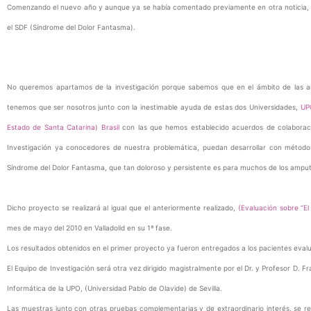
Comenzando el nuevo año y aunque ya se había comentado previamente en otra noticia,
el SDF (Síndrome del Dolor Fantasma).
No queremos apartamos de la investigación porque sabemos que en el ámbito de las amp
tenemos que ser nosotros junto con la inestimable ayuda de estas dos Universidades,
UPO
Estado de Santa Catarina) Brasil
con las que hemos establecido acuerdos de colaborac
Investigación ya conocedores de nuestra problemática, puedan desarrollar con métodos
Síndrome del Dolor Fantasma, que tan doloroso y persistente es para muchos de los ampu
Dicho proyecto se realizará al igual que el anteriormente realizado,
(Evaluación sobre “E
mes de mayo del 2010 en Valladolid en su 1ª fase.
Los resultados obtenidos en el primer proyecto ya fueron entregados a los pacientes eval
El Equipo de Investigación será otra vez dirigido magistralmente por el Dr. y Profesor D. 
Informática de la UPO, (Universidad Pablo de Olavide) de Sevilla.
Las muestras junto con otras pruebas complementarias y de extraordinario interés, se r