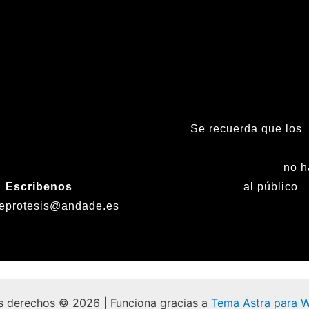
Se recuerda que los
(tardes), Sábados, D
Fiestas nacionales
no h
Escribenos
al público
eprotesis@andade.es
s derechos © 2026 | Funciona gracias a
Tema Astra para 