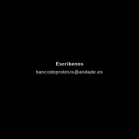
Escribenos
bancodeprotesis@andade.es