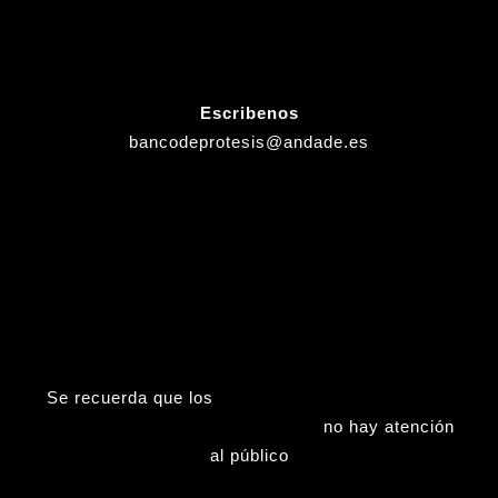
Escribenos
bancodeprotesis@andade.es
Se recuerda que los
Viernes (tardes), Sábados,
Domingos y Fiestas nacionales
no hay atención
al público