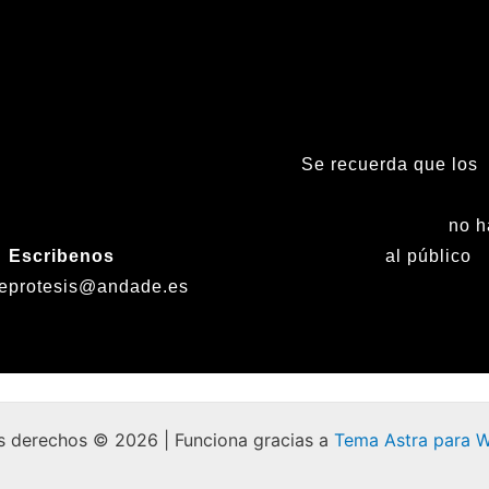
Se recuerda que los
(tardes), Sábados, D
Fiestas nacionales
no h
Escribenos
al público
eprotesis@andade.es
s derechos © 2026 | Funciona gracias a
Tema Astra para 