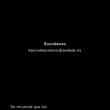
Escribenos
bancodeprotesis@andade.es
Se recuerda que los
Viernes (tardes), Sábados,