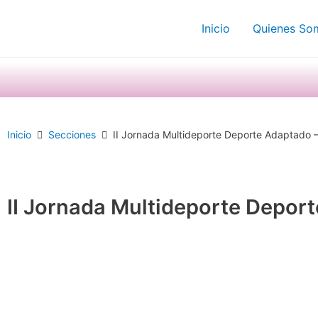
Ir
Inicio
Quienes So
al
contenido
Inicio
Secciones
II Jornada Multideporte Deporte Adaptado 
II Jornada Multideporte Depor