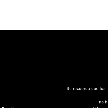
Se recuerda que los
(tardes), Sábados, D
Fiestas nacionales
no h