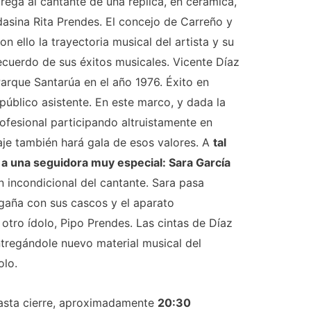
trega al cantante de una réplica, en cerámica,
asina Rita Prendes. El concejo de Carreño y
 ello la trayectoria musical del artista y su
ecuerdo de sus éxitos musicales. Vicente Díaz
Parque Santarúa en el año 1976. Éxito en
blico asistente. En este marco, y dada la
ofesional participando altruistamente en
aje también hará gala de esos valores. A
tal
a a una seguidora muy especial: Sara García
n incondicional del cantante. Sara pasa
agaña con sus cascos y el aparato
otro ídolo, Pipo Prendes. Las cintas de Díaz
ntregándole nuevo material musical del
olo.
hasta cierre, aproximadamente
20:30