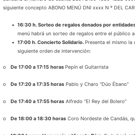
siguiente concepto ABONO MENÚ DNI xxxx N º DEL CA
16:30 h. Sorteo de regalos donados por entidade
menú habrá un sorteo de regalos entre el público a
17:00 h. Concierto Solidario.
Presenta el mismo la 
siguiente orden de intervención:
o
De 17:00 a 17:15
horas
Pepín el Guitarrista
o
De 17:20 a 17:35 horas
Pablo y Charo “Dúo Ébano”
o
De 17:40 a 17:55 horas
Alfredo “El Rey del Bolero”
o
De 18:00 a 18:30 horas
Coro Nordeste de Candás, que