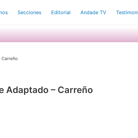
mos
Secciones
Editorial
Andade TV
Testimon
– Carreño
te Adaptado – Carreño