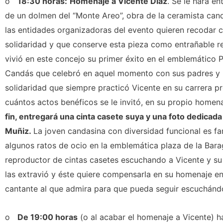
o
18:30 horas:
Homenaje a Vicente Díaz
. Se le hará en
de un dolmen del “Monte Areo”, obra de la ceramista cand
las entidades organizadoras del evento quieren recodar con
solidaridad y que conserve esta pieza como entrañable r
vivió en este concejo su primer éxito en el emblemático 
Candás que celebró en aquel momento con sus padres y pú
solidaridad que siempre practicó Vicente en su carrera pr
cuántos actos benéficos se le invitó, en su propio homen
fin, entregará una cinta casete suya y una foto dedicad
Muñiz.
La joven candasina con diversidad funcional es fa
algunos ratos de ocio en la emblemática plaza de la Bar
reproductor de cintas casetes escuchando a Vicente y su 
las extravió y éste quiere compensarla en su homenaje e
cantante al que admira para que pueda seguir escuchánd
o
De 19:00 horas
(o al acabar el homenaje a Vicente) 