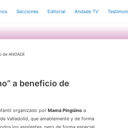
mos
Secciones
Editorial
Andade TV
Testimon
icio de ANDADE
no” a beneficio de
nfantil organizado por
Mamá Pingüino
a
de Valladolid, que amablemente y de forma
odos los asistentes, pero de forma especial