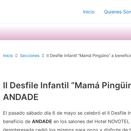
Ir
Inicio
Quienes So
al
contenido
Inicio
Secciones
II Desfile Infantil “Mamá Pingüino” a benef
II Desfile Infantil “Mamá Pingüi
ANDADE
El pasado sábado día 6 de mayo se celebró el II Desfile I
beneficio de
ANDADE
en los salones del Hotel NOVOTEL 
desinteresada cedió los mismos para gozo y disfrute de t