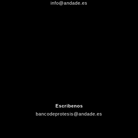
info@andade.es
Escribenos
bancodeprotesis@andade.es