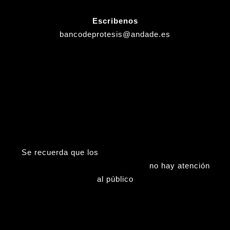
Escribenos
bancodeprotesis@andade.es
Se recuerda que los
Viernes (tardes), Sábados,
Domingos y Fiestas nacionales
no hay atención
al público