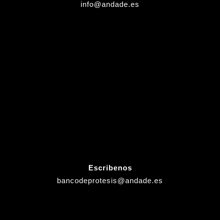
info@andade.es
Escribenos
bancodeprotesis@andade.es