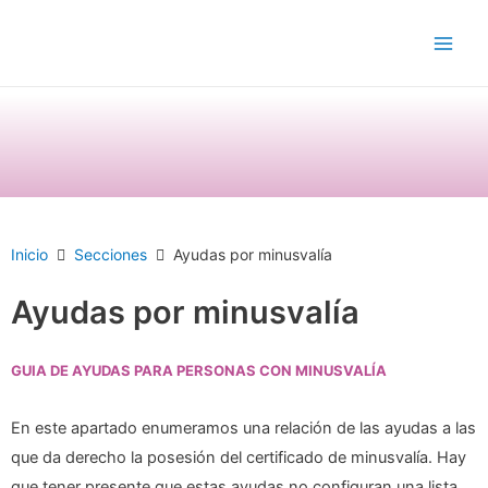
Ir
Main
al
Men
contenido
Inicio
Secciones
Ayudas por minusvalía
Ayudas por minusvalía
GUIA DE AYUDAS PARA PERSONAS CON MINUSVALÍA
En este apartado enumeramos una relación de las ayudas a las
que da derecho la posesión del certificado de minusvalía. Hay
que tener presente que estas ayudas no configuran una lista