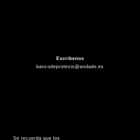
Escribenos
bancodeprotesis@andade.es
Se recuerda que los
Viernes (tardes), Sábados,