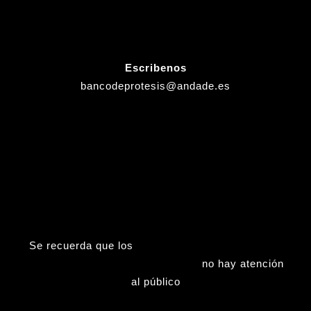
Escribenos
bancodeprotesis@andade.es
Se recuerda que los
Viernes (tardes), Sábados,
Domingos y Fiestas nacionales
no hay atención
al público