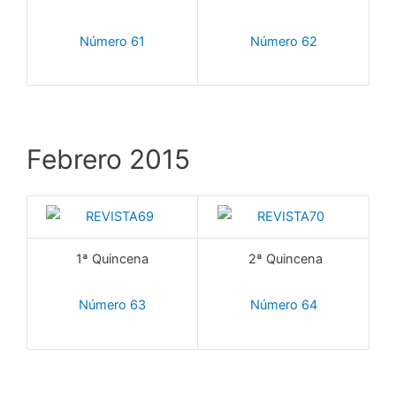
Número 61
Número 62
Febrero 2015
1ª Quincena
2ª Quincena
Número 63
Número 64