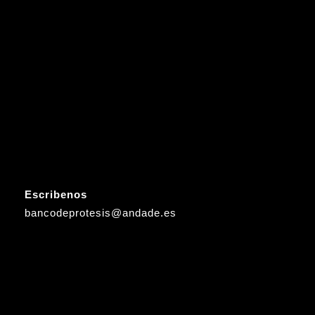
Escribenos
bancodeprotesis@andade.es