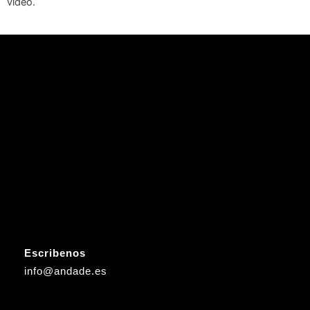
vídeo.
Escribenos
info@andade.es